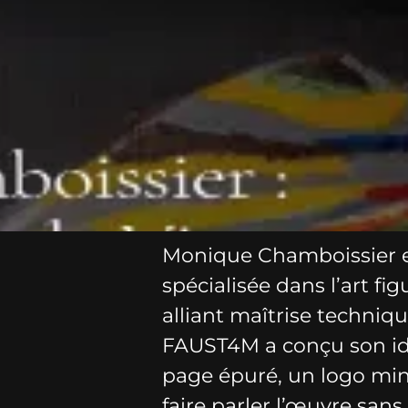
Monique Chamboissier es
spécialisée dans l’art fi
alliant maîtrise techniqu
FAUST4M a conçu son iden
page épuré, un logo min
faire parler l’œuvre san