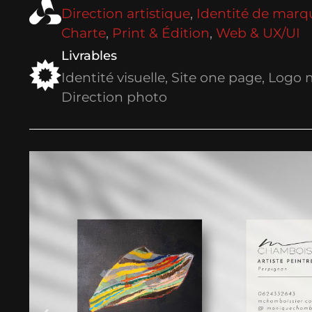
Direction artistique
,
Identité de marq
Charte
,
Print & Édition
,
Web & UX/UI
Livrables
Identité visuelle, Site one page, Logo 
Direction photo